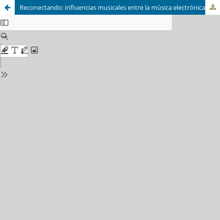
Reconectando: influencias musicales entre la música electrónica de baile y los combos del UK Jazz actual (2016-2023)