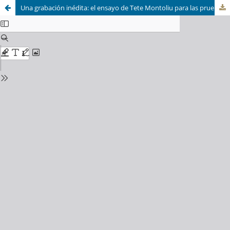
Una grabación inédita: el ensayo de Tete Montoliu para las pruebas de selección de la International Youth Band (1958)